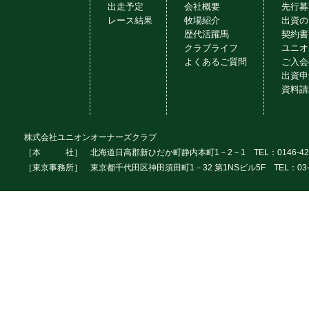
出走予定
会社概要
先行募
レース結果
牧場紹介
出資の
歴代活躍馬
契約書
クラブライフ
ユニオ
よくあるご質問
ご入会
出資申
資料請
株式会社ユニオンオーナーズクラブ
［本 社］ 北海道日高郡新ひだか町静内本町1－2－1 TEL：0146-42
［東京事務所］ 東京都千代田区神田須田町1－32 第1NSビル5F TEL：03-3