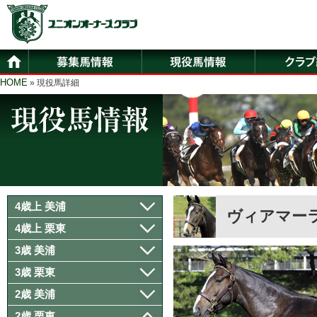
HOME
» 現役馬詳細
4歳上 美浦
ヴィアマー
4歳上 栗東
3歳 美浦
3歳 栗東
2歳 美浦
2歳 栗東