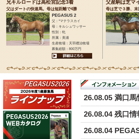
兄キルロードは高松宮記念3着
父産駒は芝マ
父はダートの快速馬。母は短距離で4勝
母は芝で３勝、末
PEGASUS 2
父：*マテラスカイ
母：キルシュワッサー
性別：牝
所属：美浦
生産牧場：天羽禮治牧場
募集総額：800万円
26.08.05 満口
26.08.04 残口
26.08.04 PE