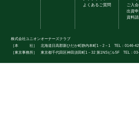
よくあるご質問
ご入会
出資申
資料請
株式会社ユニオンオーナーズクラブ
［本 社］ 北海道日高郡新ひだか町静内本町1－2－1 TEL：0146-42
［東京事務所］ 東京都千代田区神田須田町1－32 第1NSビル5F TEL：03-3