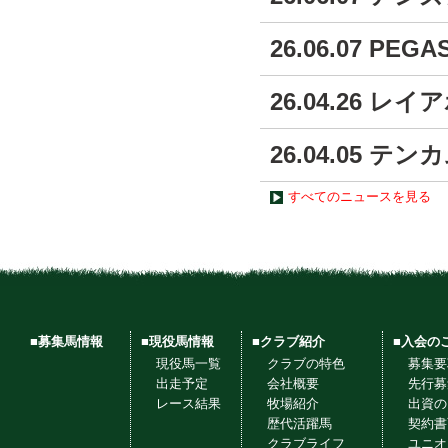
26.06.07 PE
26.04.26 レ
26.04.05 テ
すべてのニュースを見る
■募集馬情報
■現役馬情報
■クラブ紹介
■入会の
現役馬一覧
クラブの特色
募集要
出走予定
会社概要
先行募
レース結果
牧場紹介
出資の
歴代活躍馬
契約書
クラブライフ
ユニオ