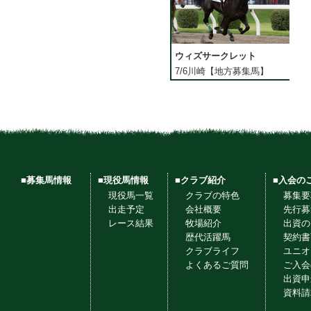
ウィズサークレット
7/6川崎【地方募集馬】
■募集馬情報
■現役馬情報
■クラブ紹介
■入会の
現役馬一覧
クラブの特色
募集要
出走予定
会社概要
先行募
レース結果
牧場紹介
出資の
歴代活躍馬
契約書
クラブライフ
ユニオ
よくあるご質問
ご入会
出資申
資料請