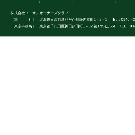
株式会社ユニオンオーナーズクラブ
［本 社］ 北海道日高郡新ひだか町静内本町1－2－1 TEL：0146-42
［東京事務所］ 東京都千代田区神田須田町1－32 第1NSビル5F TEL：03-3