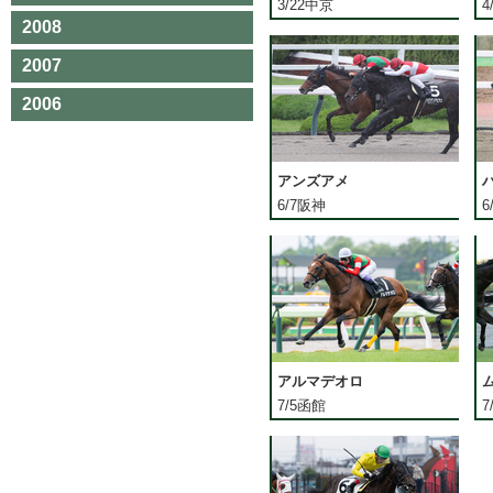
3/22中京
4
2008
2007
2006
アンズアメ
6/7阪神
6
アルマデオロ
7/5函館
7