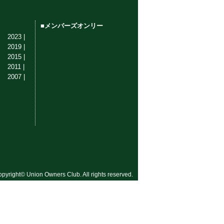
■メンバーズオンリー
2023 |
2019 |
2015 |
2011 |
2007 |
pyright© Union Owners Club. All rights reserved.