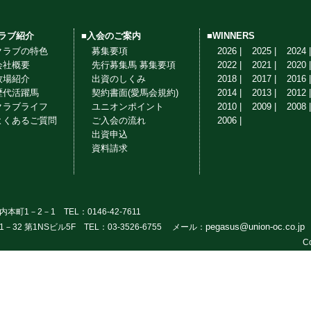
クラブ紹介
■入会のご案内
■WINNERS
クラブの特色
募集要項
2026 |
2025 |
2024 |
会社概要
先行募集馬 募集要項
2022 |
2021 |
2020 |
牧場紹介
出資のしくみ
2018 |
2017 |
2016 |
歴代活躍馬
契約書面(愛馬会規約)
2014 |
2013 |
2012 |
クラブライフ
ユニオンポイント
2010 |
2009 |
2008 |
よくあるご質問
ご入会の流れ
2006 |
出資申込
資料請求
－2－1 TEL：0146-42-7611
pegasus@union-oc.co.jp
 第1NSビル5F TEL：03-3526-6755 メール：
Co