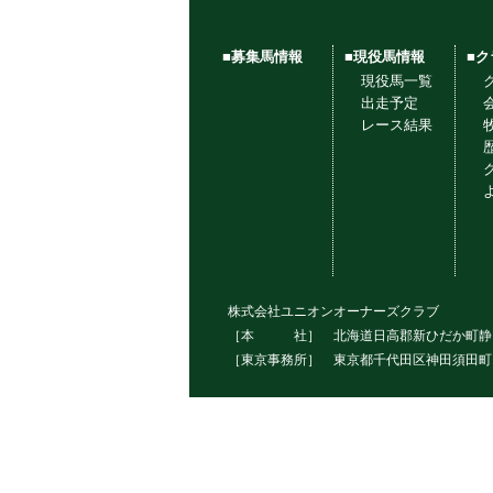
■募集馬情報
■現役馬情報
■
現役馬一覧
出走予定
レース結果
株式会社ユニオンオーナーズクラブ
［本 社］ 北海道日高郡新ひだか町静内本町1
［東京事務所］ 東京都千代田区神田須田町1－32