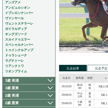
アンズアメ
アンピュルシオン
イプシロンナンバー
ヴァンヤール
ヴェントステラーレ
ガイラルディア
キングズソード
スカイドゥエラー
スペシャルナンバー
トゥインクルアップ
ドゥラシェーナ
ラグナトーレ
リアンクトワ
出走結果
出走予定
リオンプライム
出走日
競馬場
状態
レ
3歳 美浦
新潟
晴
25/10/25
3歳上1
3歳 栗東
4R
良
中山
曇
2歳 美浦
25/09/15
3歳上
12R
良
小倉
晴
2歳 栗東
25/06/29
3歳上
8R
良