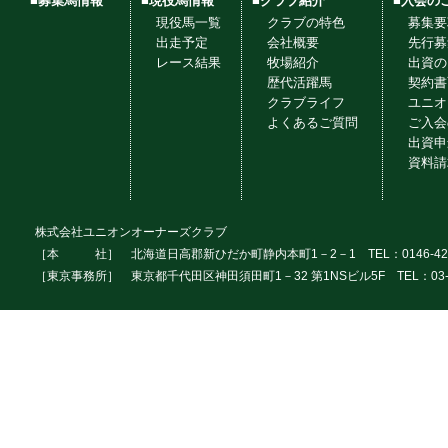
■募集馬情報
■現役馬情報
■クラブ紹介
■入会の
現役馬一覧
クラブの特色
募集要
出走予定
会社概要
先行募
レース結果
牧場紹介
出資の
歴代活躍馬
契約書
クラブライフ
ユニオ
よくあるご質問
ご入会
出資申
資料請
株式会社ユニオンオーナーズクラブ
［本 社］ 北海道日高郡新ひだか町静内本町1－2－1 TEL：0146-42
［東京事務所］ 東京都千代田区神田須田町1－32 第1NSビル5F TEL：03-3