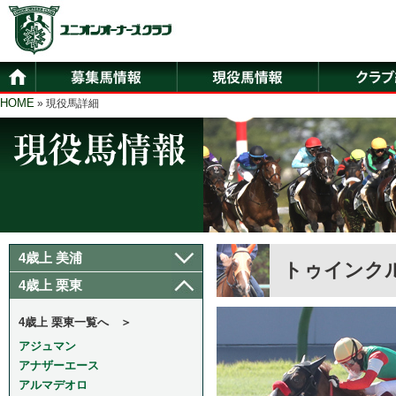
HOME
» 現役馬詳細
4歳上 美浦
トゥインク
4歳上 栗東
4歳上 栗東一覧へ ＞
アジュマン
アナザーエース
アルマデオロ