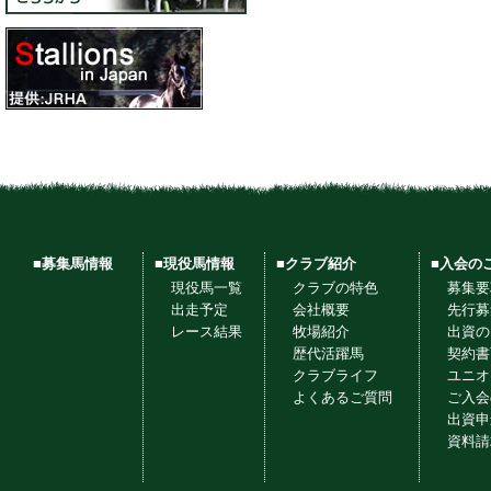
■募集馬情報
■現役馬情報
■クラブ紹介
■入会の
現役馬一覧
クラブの特色
募集要
出走予定
会社概要
先行募
レース結果
牧場紹介
出資の
歴代活躍馬
契約書
クラブライフ
ユニオ
よくあるご質問
ご入会
出資申
資料請