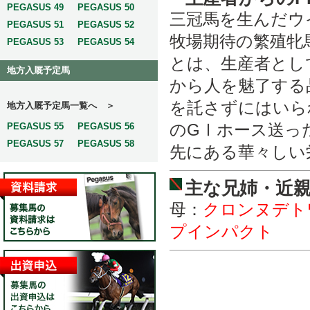
PEGASUS 49
PEGASUS 50
三冠馬を生んだウ
PEGASUS 51
PEGASUS 52
牧場期待の繁殖牝
PEGASUS 53
PEGASUS 54
とは、生産者とし
地方入厩予定馬
から人を魅了する
を託さずにはいら
地方入厩予定馬一覧へ ＞
のGⅠホース送っ
PEGASUS 55
PEGASUS 56
PEGASUS 57
PEGASUS 58
先にある華々しい
主な兄姉・近
母：
クロンヌデト
プインパクト