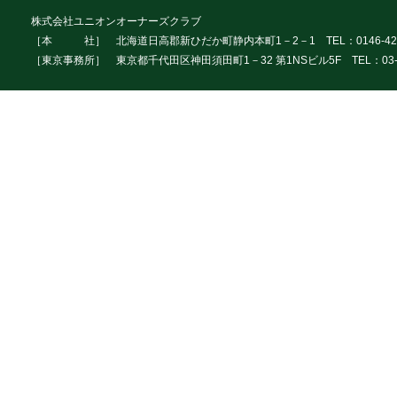
株式会社ユニオンオーナーズクラブ
［本 社］ 北海道日高郡新ひだか町静内本町1－2－1 TEL：0146-42
［東京事務所］ 東京都千代田区神田須田町1－32 第1NSビル5F TEL：03-3