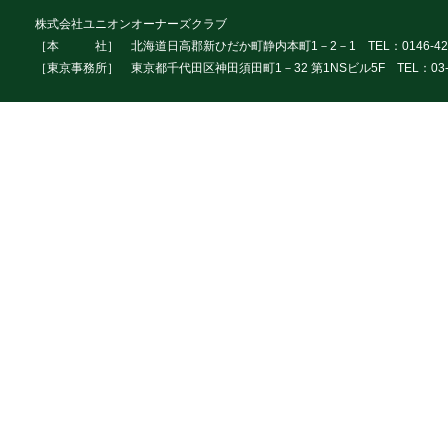
株式会社ユニオンオーナーズクラブ
［本 社］ 北海道日高郡新ひだか町静内本町1－2－1 TEL：0146-42
［東京事務所］ 東京都千代田区神田須田町1－32 第1NSビル5F TEL：03-3