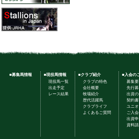
■募集馬情報
■現役馬情報
■クラブ紹介
■入会の
現役馬一覧
クラブの特色
募集要
出走予定
会社概要
先行募
レース結果
牧場紹介
出資の
歴代活躍馬
契約書
クラブライフ
ユニオ
よくあるご質問
ご入会
出資申
資料請