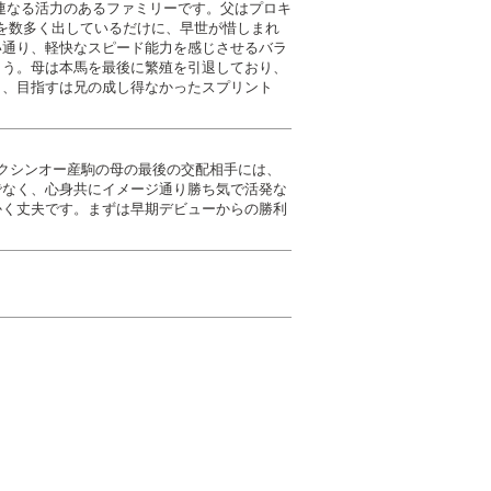
連なる活力のあるファミリーです。父はプロキ
馬を数多く出しているだけに、早世が惜しまれ
い通り、軽快なスピード能力を感じさせるバラ
ょう。母は本馬を最後に繁殖を引退しており、
り、目指すは兄の成し得なかったスプリント
クシンオー産駒の母の最後の交配相手には、
でなく、心身共にイメージ通り勝ち気で活発な
かく丈夫です。まずは早期デビューからの勝利