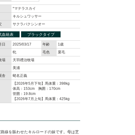
*マテラスカイ
キルシュワッサー
父
サクラバクシンオー
代血統表
ブラックタイプ
月日
2025/03/17
年齢
1歳
牝
毛色
栗毛
牧場
天羽禮治牧場
美浦
厩舎
蛯名正義
【2026年5月下旬】馬体重：398kg
体高：153cm 胸囲：170cm
管囲：19.8cm
【2026年7月上旬】馬体重：425kg
賞路線を賑わせたキルロードの妹です。母は芝