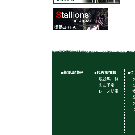
■募集馬情報
■現役馬情報
■
現役馬一覧
出走予定
レース結果