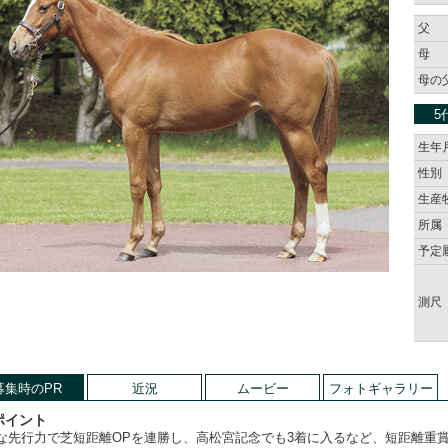
父
母
母の
5
生年
性別
生産
所属
予定
測尺
募集時のPR
近況
ムービー
フォトギャラリー
ポイント
な先行力で芝短距離OPを連勝し、高松宮記念でも3着に入るなど、短距離重