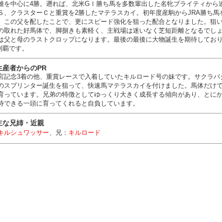
離を中心に4勝。遡れば、北米GⅠ勝ち馬を多数輩出した名牝ブライティから
Ｓ、クラスターＣと重賞を2勝したマテラスカイ。初年度産駒からJRA勝ち
。この父を配したことで、更にスピード強化を狙った配合となりました。狙
の取れた好馬体で、脚捌きも素軽く、主戦場は迷いなく芝短距離となるでし
は父と母のラストクロップになります。最後の最後に大物誕生を期待してお
制覇です。
生産者からのPR
宮記念3着の他、重賞レースで入着していたキルロード号の妹です。サクラバ
のスプリンター誕生を狙って、快速馬マテラスカイを付けました。馬体だけ
育っています。兄弟の特徴としてゆっくり大きく成長する傾向があり、とに
待できる一頭に育ってくれると自負しています。
主な兄姉・近親
キルシュワッサー
、兄：
キルロード