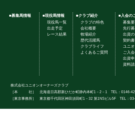
■募集馬情報
■現役馬情報
■クラブ紹介
■入会の
現役馬一覧
クラブの特色
募集要
出走予定
会社概要
先行募
レース結果
牧場紹介
出資の
歴代活躍馬
契約書
クラブライフ
ユニオ
よくあるご質問
ご入会
出資申
資料請
株式会社ユニオンオーナーズクラブ
［本 社］ 北海道日高郡新ひだか町静内本町1－2－1 TEL：0146-42
［東京事務所］ 東京都千代田区神田須田町1－32 第1NSビル5F TEL：03-3