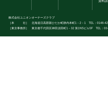
資料請
株式会社ユニオンオーナーズクラブ
［本 社］ 北海道日高郡新ひだか町静内本町1－2－1 TEL：0146-42
［東京事務所］ 東京都千代田区神田須田町1－32 第1NSビル5F TEL：03-3