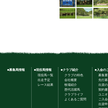
■募集馬情報
■現役馬情報
■クラブ紹介
■入会の
現役馬一覧
クラブの特色
募集要
出走予定
会社概要
先行募
レース結果
牧場紹介
出資の
歴代活躍馬
契約書
クラブライフ
ユニオ
よくあるご質問
ご入会
出資申