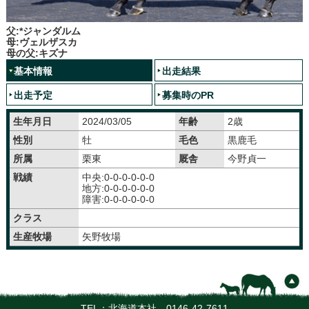
父:*ジャンダルム
母:ヴェルザスカ
母の父:キズナ
基本情報
出走結果
出走予定
募集時のPR
生年月日
2024/03/05
年齢
2歳
性別
牡
毛色
黒鹿毛
所属
栗東
厩舎
今野貞一
戦績
中央:0-0-0-0-0-0
地方:0-0-0-0-0-0
障害:0-0-0-0-0-0
クラス
生産牧場
矢野牧場
TEL：北海道本社
0146-42-7611