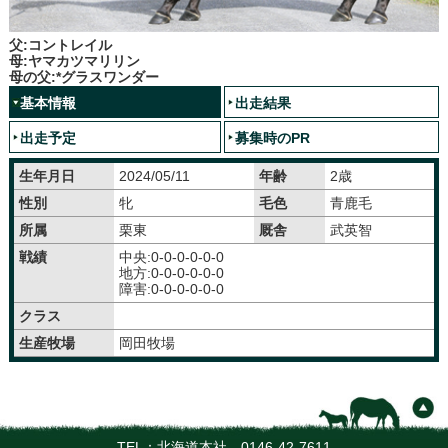
父:コントレイル
母:ヤマカツマリリン
母の父:*グラスワンダー
基本情報
出走結果
出走予定
募集時のPR
生年月日
2024/05/11
年齢
2歳
性別
牝
毛色
青鹿毛
所属
栗東
厩舎
武英智
戦績
中央:0-0-0-0-0-0
地方:0-0-0-0-0-0
障害:0-0-0-0-0-0
クラス
生産牧場
岡田牧場
TEL：北海道本社
0146-42-7611