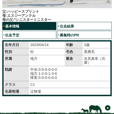
父:ハッピースプリント
母:エスジーアンクル
母の父:*シニスターミニスター
基本情報
出走結果
出走予定
募集時のPR
生年月日
2023/04/14
年齢
3歳
性別
牡
毛色
黒鹿毛
所属
地方
厩舎
吉見真幸（兵
庫）
戦績
中央:0-0-0-0-0-0
地方:1-2-0-1-3-6
障害:0-0-0-0-0-0
クラス
C1
生産牧場
辻󠄀牧場