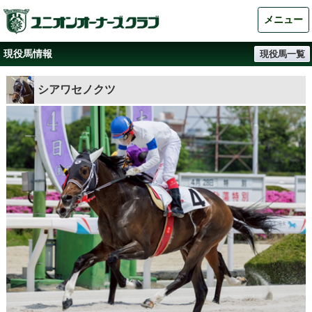
メニュー
現役馬情報
現役馬一覧
シアワセノクツ