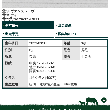
父:ルヴァンスレーヴ
母:キティ
母の父:Northern Afleet
基本情報
出走結果
出走予定
募集時のPR
生年月日
2023/03/04
年齢
3歳
性別
牝
毛色
鹿毛
所属
栗東
厩舎
小栗実
戦績
中央:1-1-0-1-0-1
地方:0-0-0-0-0-0
障害:0-0-0-0-0-0
クラス
1勝クラス(400万)
生産牧場
提供：辻牧場／生産：中神牧場
TEL：北海道本社
0146-42-7611