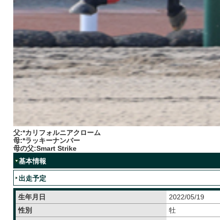
父:*カリフォルニアクローム
母:*ラッキーナンバー
母の父:Smart Strike
基本情報
出走予定
生年月日
2022/05/19
性別
牡