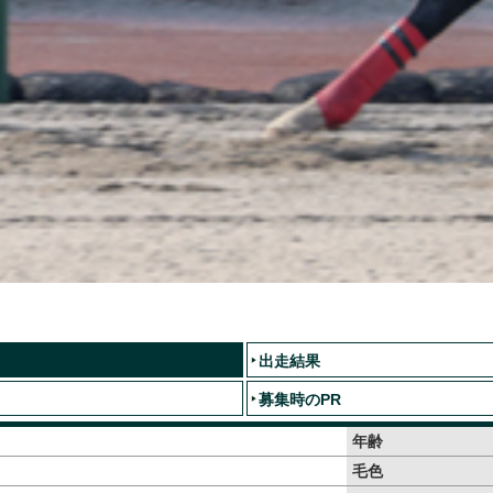
出走結果
募集時のPR
年齢
毛色