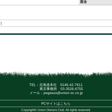
厩舎
1
0
0
)
TEL：北海道本社
0146-42-7611
東京事務所
03-3526-6755
メール：
pegasus@union-oc.co.jp
PCサイトはこちら
Copyright© Union Owners Club. All rights reserved.