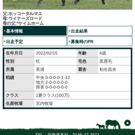
父:ホッコータルマエ
母:ウイナーズロード
母の父:*ケイムホーム
基本情報
出走結果
出走予定
募集時のPR
生年月日
2022/02/15
年齢
4歳
性別
牡
毛色
黒鹿毛
所属
美浦
厩舎
粕谷昌央
戦績
中央:0-0-0-0-1-12
地方:2-0-0-0-0-0
障害:0-0-0-0-0-0
クラス
1勝クラス(100万)
生産牧場
宮内牧場
TEL：北海道本社
0146-42-7611