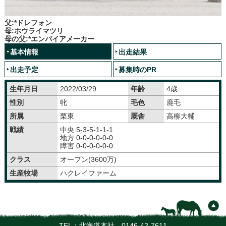
父:*ドレフォン
母:ホウライマツリ
母の父:*エンパイアメーカー
基本情報
出走結果
出走予定
募集時のPR
生年月日
2022/03/29
年齢
4歳
性別
牝
毛色
鹿毛
所属
栗東
厩舎
高柳大輔
戦績
中央:5-3-5-1-1-1
地方:0-0-0-0-0-0
障害:0-0-0-0-0-0
クラス
オープン(3600万)
生産牧場
ハクレイファーム
TEL：北海道本社
0146-42-7611