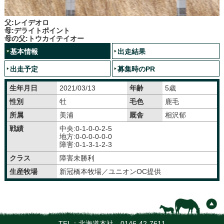
父:レイデオロ
母:デライトポイント
母の父:トウカイテイオー
基本情報
出走結果
出走予定
募集時のPR
生年月日
2021/03/13
年齢
5歳
性別
牡
毛色
鹿毛
所属
美浦
厩舎
相沢郁
戦績
中央:0-1-0-0-2-5
地方:0-0-0-0-0-0
障害:0-1-3-1-2-3
クラス
障害未勝利
生産牧場
新冠橋本牧場／ユニオンOC提供
TEL：北海道本社
0146-42-7611