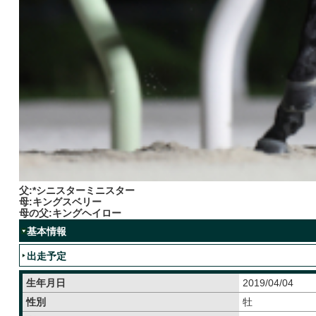
父:*シニスターミニスター
母:キングスベリー
母の父:キングヘイロー
基本情報
出走予定
生年月日
2019/04/04
性別
牡