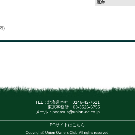
厩舎
2
0
0
万)
TEL：北海道本社
0146-42-7611
東京事務所
03-3526-6755
メール：
pegasus@union-oc.co.jp
PCサイトはこちら
Copyright© Union Owners Club. All rights reserved.