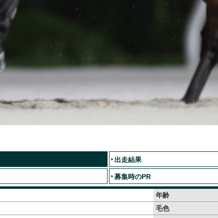
出走結果
募集時のPR
年齢
毛色